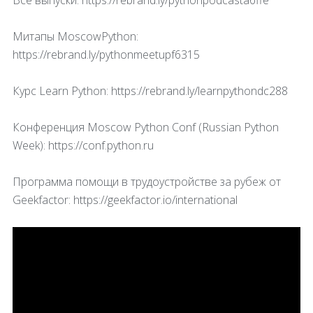
Все выпуски: https://rebrand.ly/pythonpodcasta6ffe
Митапы MoscowPython:
https://rebrand.ly/pythonmeetupf6315
Курс Learn Python: https://rebrand.ly/learnpythondc288
Конференция Moscow Python Conf (Russian Python
Week): https://conf.python.ru
Программа помощи в трудоустройстве за рубеж от
Geekfactor: https://geekfactor.io/international