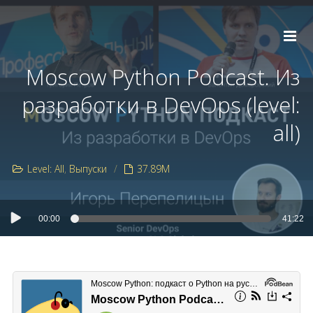
Moscow Python Podcast. Из
разработки в DevOps (level:
all)
Level: All
Выпуски
37.89M
00:00
41:22