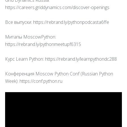
Grid Dynamics Russia:
https://careers.griddynamics.com/discover-openings
Все выпуски: https://rebrand.ly/pythonpodcasta6ffe
Митапы MoscowPython:
https://rebrand.ly/pythonmeetupf6315
Курс Learn Python: https://rebrand.ly/learnpythondc288
Конференция Moscow Python Conf (Russian Python
Week): https://conf.python.ru