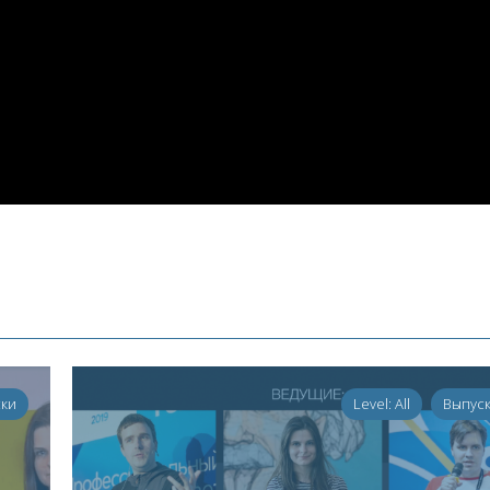
ски
Level: All
Выпус