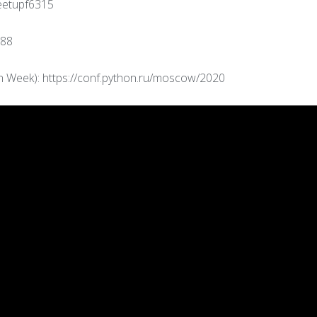
eetupf6315
288
Week): https://conf.python.ru/moscow/2020