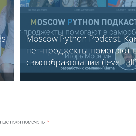
es
Moscow Python Podcast. Ка
пет-проджекты помогают 
самообразовании (level: all
ные поля помечены
*