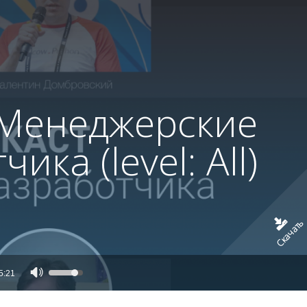
 Менеджерские
ка (level: All)
Скачать
Аудиоплеер
Используйте
5:21
клавиши
вверх/