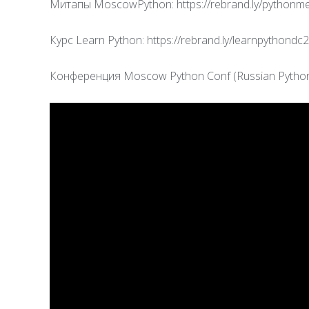
Митапы MoscowPython: https://rebrand.ly/pythonm
Курс Learn Python: https://rebrand.ly/learnpythondc
Конференция Moscow Python Conf (Russian Python 