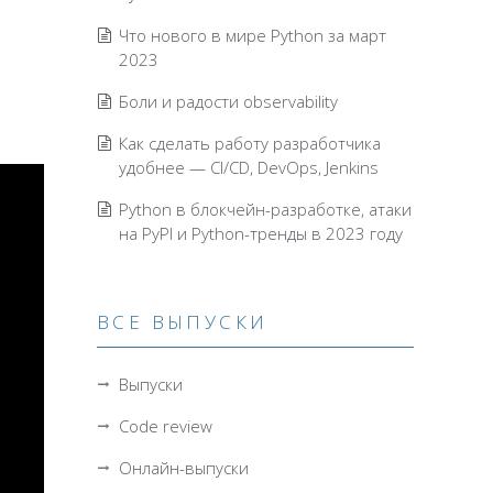
Что нового в мире Python за март
2023
Боли и радости observability
Как сделать работу разработчика
удобнее — CI/CD, DevOps, Jenkins
Python в блокчейн-разработке, атаки
на PyPI и Python-тренды в 2023 году
ВСЕ ВЫПУСКИ
Выпуски
Code review
Онлайн-выпуски