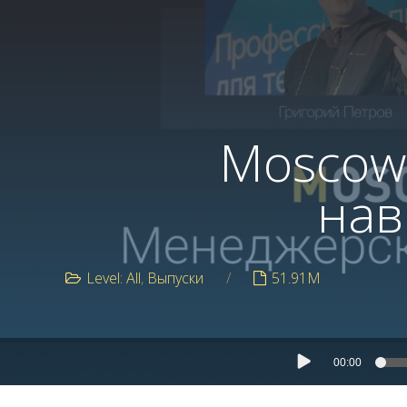
Moscow 
нав
Level: All
Выпуски
51.91M
00:00