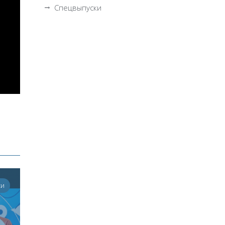
Спецвыпуски
ки