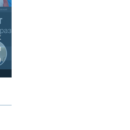
к
в
)