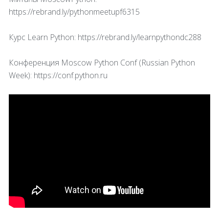
https://rebrand.ly/pythonmeetupf6315
Курс Learn Python: https://rebrand.ly/learnpythondc288
Конференция Moscow Python Conf (Russian Python
Week): https://conf.python.ru