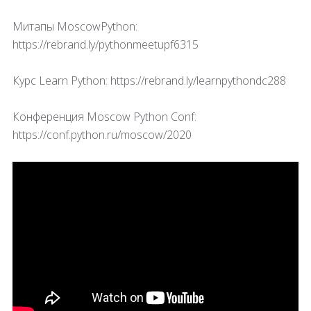
Митапы MoscowPython:
https://rebrand.ly/pythonmeetupf6315
Курс Learn Python: https://rebrand.ly/learnpythondc288
Конференция Moscow Python Conf:
https://conf.python.ru/moscow/2020