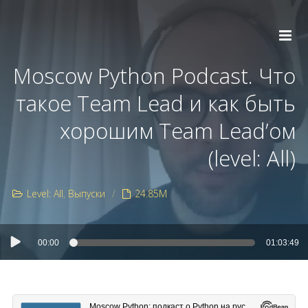
Moscow Python Podcast. Что
такое Team Lead и как быть
хорошим Team Lead’ом
(level: All)
Level: All
Выпуски
24.85M
00:00
01:03:49