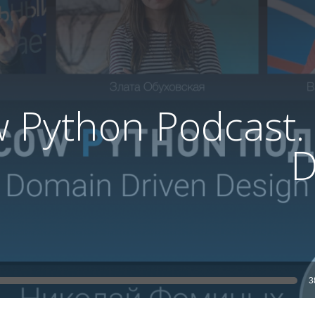
 Python Podcast.
D
3