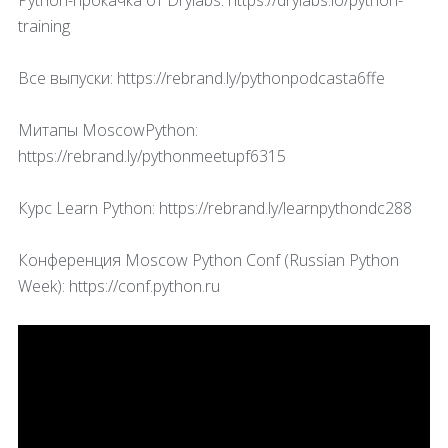
Python-прокачка от Drylabs: https://drylabs.io/python-
training
Все выпуски: https://rebrand.ly/pythonpodcasta6ffe
Митапы MoscowPython:
https://rebrand.ly/pythonmeetupf6315
Курс Learn Python: https://rebrand.ly/learnpythondc288
Конференция Moscow Python Conf (Russian Python
Week): https://conf.python.ru