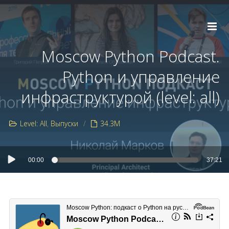
Moscow Python Podcast.
Python и управление
инфраструктурой (level: all)
Level: All
Выпуски
34.3M
00:00
37:21