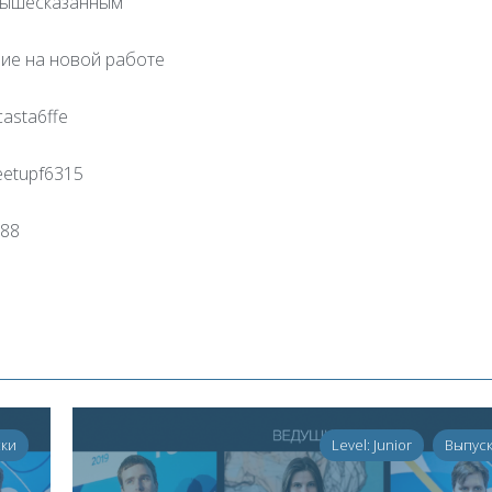
 вышесказанным”
ние на новой работе
casta6ffe
eetupf6315
288
ски
Level: Junior
Выпус