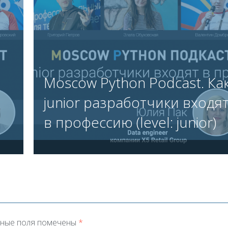
Moscow Python Podcast. Ка
junior разработчики входя
в профессию (level: junior)
ные поля помечены
*