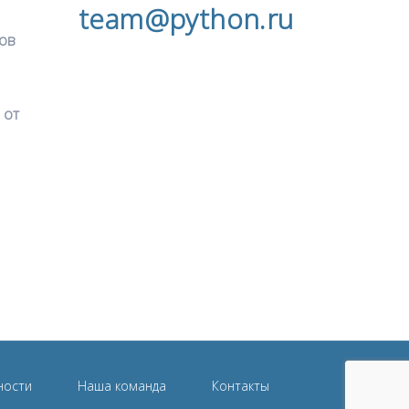
team@python.ru
ков
 от
ности
Наша команда
Контакты