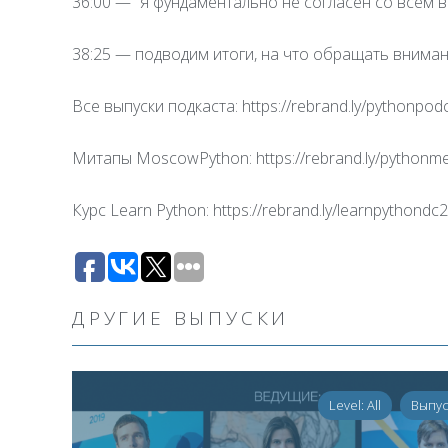
36:00 — “я фундаментально не согласен со всем
38:25 — подводим итоги, на что обращать внима
Все выпуски подкаста: https://rebrand.ly/pythonpod
Митапы MoscowPython: https://rebrand.ly/pythonm
Курс Learn Python: https://rebrand.ly/learnpythondc
ДРУГИЕ ВЫПУСКИ
Level: All
Выпу