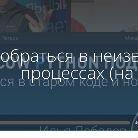
зобраться в неиз
процессах (на
4