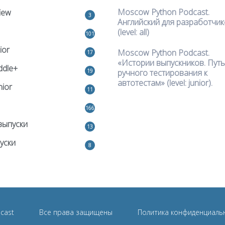
Moscow Python Podcast.
iew
3
Английский для разработчи
(level: all)
101
ior
Moscow Python Podcast.
17
«Истории выпускников. Путь
ddle+
19
ручного тестирования к
автотестам» (level: junior).
nior
11
166
выпуски
13
уски
8
cast
Все права защищены
Политика конфиденциаль