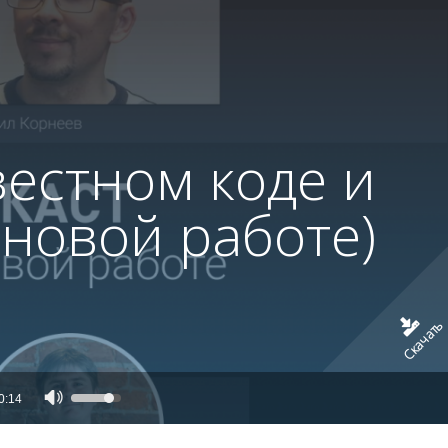
вестном коде и
 новой работе)
Скачать
Аудиоплеер
Используйте
0:14
клавиши
вверх/