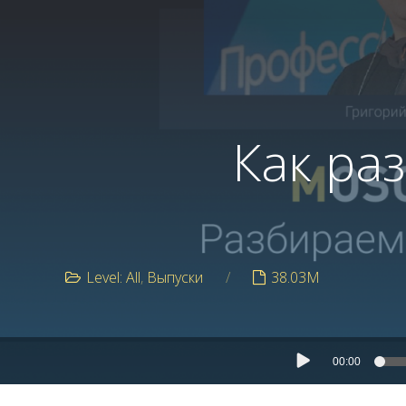
Как ра
Level: All
Выпуски
38.03M
00:00